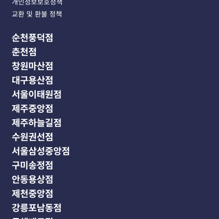
개인정보보호정책
교환 및 환불 정책
순천풍덕점
춘천점
창원마산점
대구용산점
서울이태원점
제주중앙점
제주하늘길점
수원권선점
서울삼성중앙점
구미송정점
안동용상점
제천중앙점
강릉포남동점