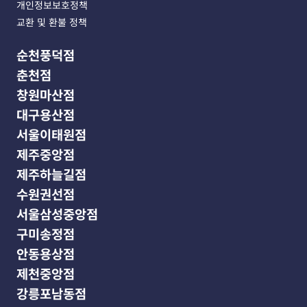
개인정보보호정책
교환 및 환불 정책
순천풍덕점
춘천점
창원마산점
대구용산점
서울이태원점
제주중앙점
제주하늘길점
수원권선점
서울삼성중앙점
구미송정점
안동용상점
제천중앙점
강릉포남동점