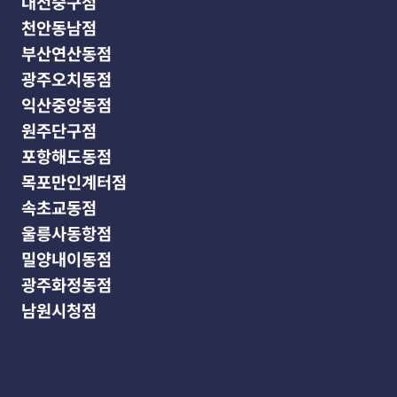
대전중구점
천안동남점
부산연산동점
광주오치동점
익산중앙동점
원주단구점
포항해도동점
목포만인계터점
속초교동점
울릉사동항점
밀양내이동점
광주화정동점
남원시청점