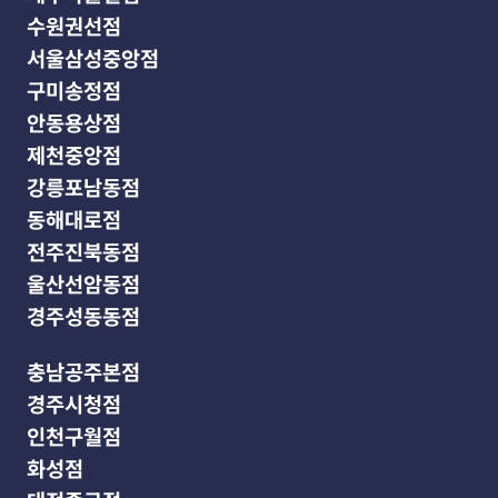
수원권선점
서울삼성중앙점
구미송정점
안동용상점
제천중앙점
강릉포남동점
동해대로점
전주진북동점
울산선암동점
경주성동동점
충남공주본점
경주시청점
인천구월점
화성점