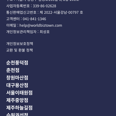
사업자등록번호 : 339-86-02628 
통신판매업신고번호 : 제 2022-서울강남-00797 호
고객센터 : 041-841-1346 
이메일 : help@worldbiztown.com 
개인정보관리책임자 : 최성호
개인정보보호정책
교환 및 환불 정책
순천풍덕점
춘천점
창원마산점
대구용산점
서울이태원점
제주중앙점
제주하늘길점
수원권선점