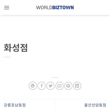
Skip
to
content
화성점
강릉포남동점
울산선암동점