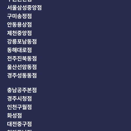
서울삼성중앙점
구미송정점
안동용상점
제천중앙점
강릉포남동점
동해대로점
전주진북동점
울산선암동점
경주성동동점
충남공주본점
경주시청점
인천구월점
화성점
대전중구점