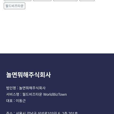
월드비즈타운
놀면뭐해주식회사
법인명 : 놀면뭐해주식회사 
서비스명 : 월드비즈타운 WorldBizTown
대표 : 이동근
주소 : 서울시 강남구 삼성로103길 6, 2층 201호 