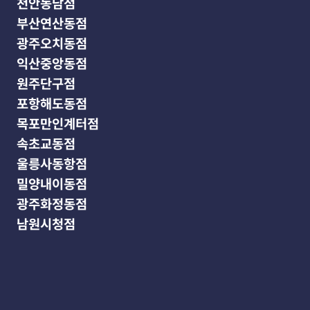
천안동남점
부산연산동점
광주오치동점
익산중앙동점
원주단구점
포항해도동점
목포만인계터점
속초교동점
울릉사동항점
밀양내이동점
광주화정동점
남원시청점