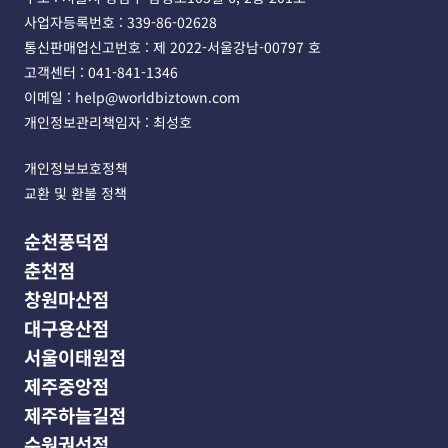
사업자등록번호 : 339-86-02628 
통신판매업신고번호 : 제 2022-서울강남-00797 호
고객센터 : 041-841-1346 
이메일 : help@worldbiztown.com 
개인정보관리책임자 : 최성호
개인정보보호정책
교환 및 환불 정책
순천풍덕점
춘천점
창원마산점
대구용산점
서울이태원점
제주중앙점
제주하늘길점
수원권선점