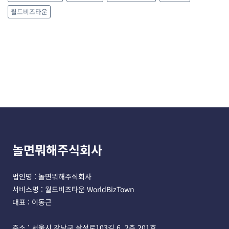
월드비즈타운
놀면뭐해주식회사
법인명 : 놀면뭐해주식회사 
서비스명 : 월드비즈타운 WorldBizTown
대표 : 이동근
주소 : 서울시 강남구 삼성로103길 6, 2층 201호 