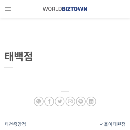
Skip
to
content
태백점
제천중앙점
서울이태원점