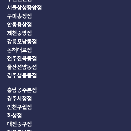
서울삼성중앙점
구미송정점
안동용상점
제천중앙점
강릉포남동점
동해대로점
전주진북동점
울산선암동점
경주성동동점
충남공주본점
경주시청점
인천구월점
화성점
대전중구점