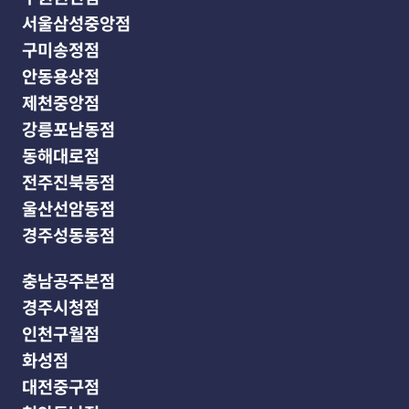
서울삼성중앙점
구미송정점
안동용상점
제천중앙점
강릉포남동점
동해대로점
전주진북동점
울산선암동점
경주성동동점
충남공주본점
경주시청점
인천구월점
화성점
대전중구점