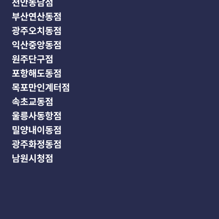
천안동남점
부산연산동점
광주오치동점
익산중앙동점
원주단구점
포항해도동점
목포만인계터점
속초교동점
울릉사동항점
밀양내이동점
광주화정동점
남원시청점