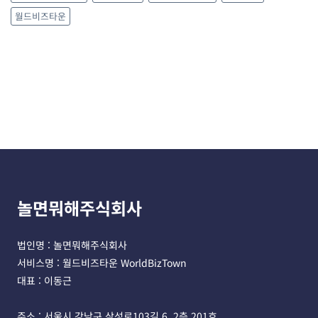
월드비즈타운
놀면뭐해주식회사
법인명 : 놀면뭐해주식회사 
서비스명 : 월드비즈타운 WorldBizTown
대표 : 이동근
주소 : 서울시 강남구 삼성로103길 6, 2층 201호 