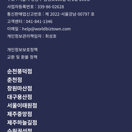
사업자등록번호 : 339-86-02628 
통신판매업신고번호 : 제 2022-서울강남-00797 호
고객센터 : 041-841-1346 
이메일 : help@worldbiztown.com 
개인정보관리책임자 : 최성호
개인정보보호정책
교환 및 환불 정책
순천풍덕점
춘천점
창원마산점
대구용산점
서울이태원점
제주중앙점
제주하늘길점
수원권선점