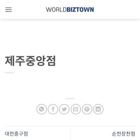
Skip
to
content
제주중앙점
대전중구점
순천장천점