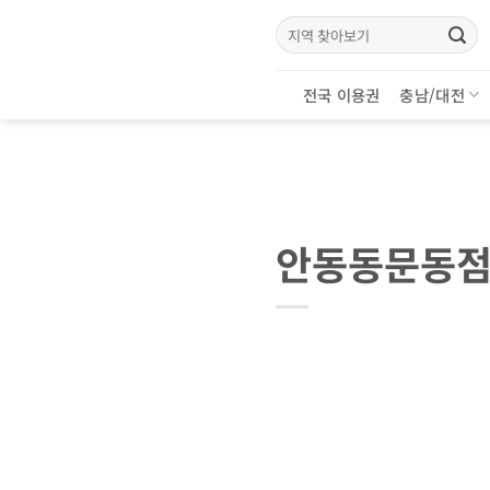
Skip
검
to
색:
content
전국 이용권
충남/대전
안동동문동