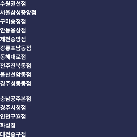
수원권선점
서울삼성중앙점
구미송정점
안동용상점
제천중앙점
강릉포남동점
동해대로점
전주진북동점
울산선암동점
경주성동동점
충남공주본점
경주시청점
인천구월점
화성점
대전중구점