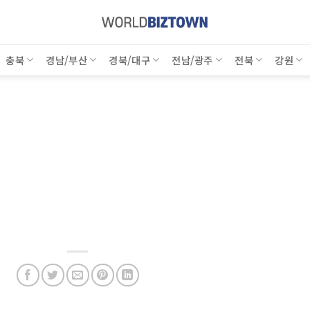
충북
경남/부산
경북/대구
전남/광주
전북
강원
점