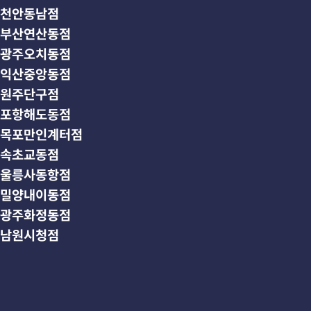
천안동남점
부산연산동점
광주오치동점
익산중앙동점
원주단구점
포항해도동점
목포만인계터점
속초교동점
울릉사동항점
밀양내이동점
광주화정동점
남원시청점