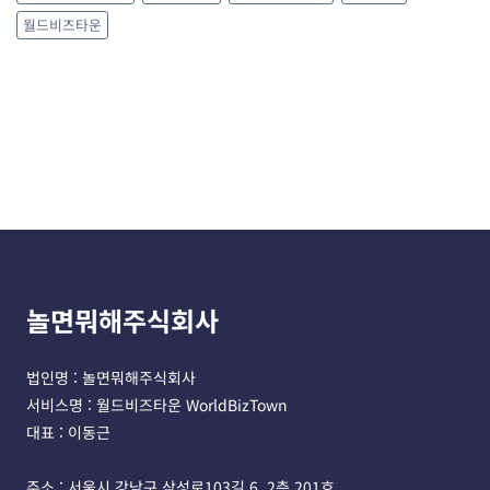
월드비즈타운
놀면뭐해주식회사
법인명 : 놀면뭐해주식회사 
서비스명 : 월드비즈타운 WorldBizTown
대표 : 이동근
주소 : 서울시 강남구 삼성로103길 6, 2층 201호 