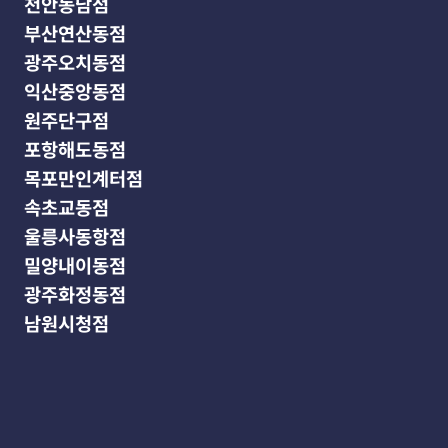
천안동남점
부산연산동점
광주오치동점
익산중앙동점
원주단구점
포항해도동점
목포만인계터점
속초교동점
울릉사동항점
밀양내이동점
광주화정동점
남원시청점