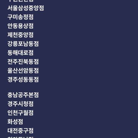
서울삼성중앙점
구미송정점
안동용상점
제천중앙점
강릉포남동점
동해대로점
전주진북동점
울산선암동점
경주성동동점
충남공주본점
경주시청점
인천구월점
화성점
대전중구점