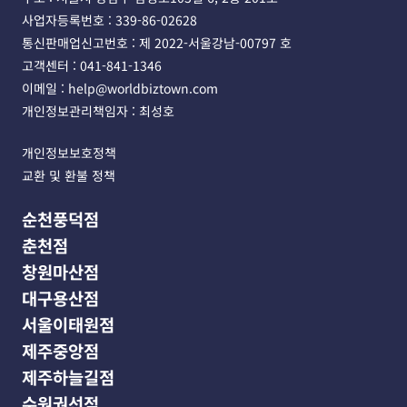
사업자등록번호 : 339-86-02628 
통신판매업신고번호 : 제 2022-서울강남-00797 호
고객센터 : 041-841-1346 
이메일 : help@worldbiztown.com 
개인정보관리책임자 : 최성호
개인정보보호정책
교환 및 환불 정책
순천풍덕점
춘천점
창원마산점
대구용산점
서울이태원점
제주중앙점
제주하늘길점
수원권선점