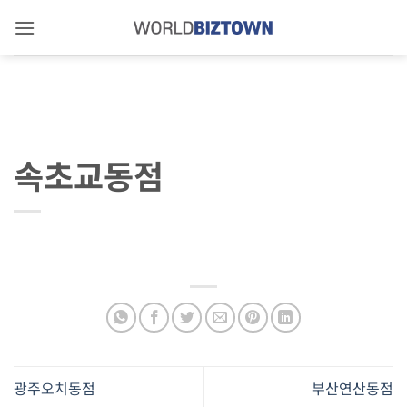
Skip
to
content
속초교동점
광주오치동점
부산연산동점