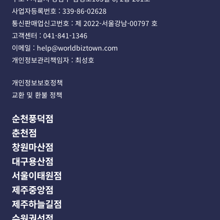
사업자등록번호 : 339-86-02628 
통신판매업신고번호 : 제 2022-서울강남-00797 호
고객센터 : 041-841-1346 
이메일 : help@worldbiztown.com 
개인정보관리책임자 : 최성호
개인정보보호정책
교환 및 환불 정책
순천풍덕점
춘천점
창원마산점
대구용산점
서울이태원점
제주중앙점
제주하늘길점
수원권선점