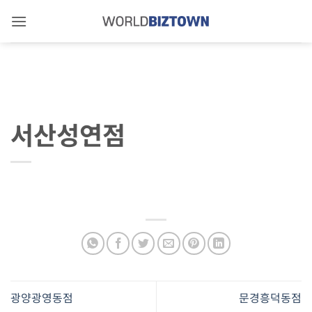
Skip
to
content
서산성연점
광양광영동점
문경흥덕동점