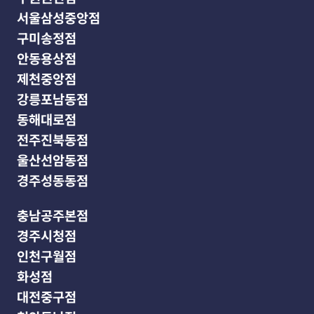
서울삼성중앙점
구미송정점
안동용상점
제천중앙점
강릉포남동점
동해대로점
전주진북동점
울산선암동점
경주성동동점
충남공주본점
경주시청점
인천구월점
화성점
대전중구점