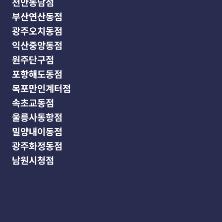
천안동남점
부산연산동점
광주오치동점
익산중앙동점
원주단구점
포항해도동점
목포만인계터점
속초교동점
울릉사동항점
밀양내이동점
광주화정동점
남원시청점