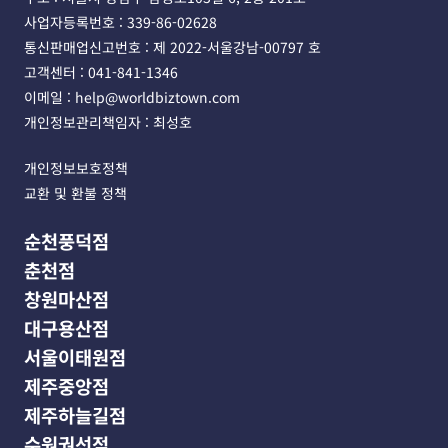
사업자등록번호 : 339-86-02628 
통신판매업신고번호 : 제 2022-서울강남-00797 호
고객센터 : 041-841-1346 
이메일 : help@worldbiztown.com 
개인정보관리책임자 : 최성호
개인정보보호정책
교환 및 환불 정책
순천풍덕점
춘천점
창원마산점
대구용산점
서울이태원점
제주중앙점
제주하늘길점
수원권선점