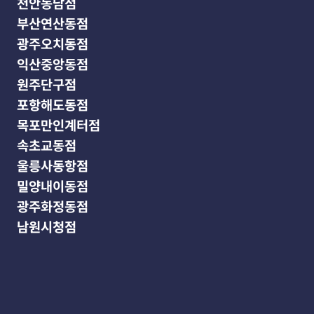
천안동남점
부산연산동점
광주오치동점
익산중앙동점
원주단구점
포항해도동점
목포만인계터점
속초교동점
울릉사동항점
밀양내이동점
광주화정동점
남원시청점