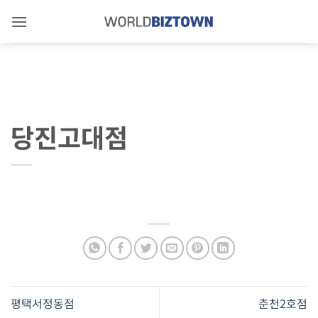
Skip
to
content
당진고대점
평택서정동점
춘천2호점