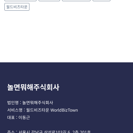
월드비즈타운
놀면뭐해주식회사
법인명 : 놀면뭐해주식회사 
서비스명 : 월드비즈타운 WorldBizTown
대표 : 이동근
주소 : 서울시 강남구 삼성로103길 6, 2층 201호 