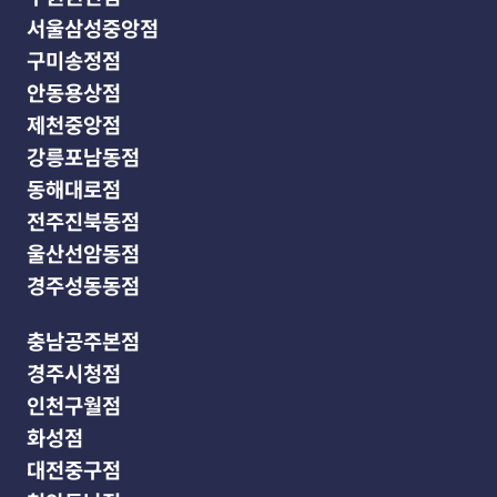
서울삼성중앙점
구미송정점
안동용상점
제천중앙점
강릉포남동점
동해대로점
전주진북동점
울산선암동점
경주성동동점
충남공주본점
경주시청점
인천구월점
화성점
대전중구점