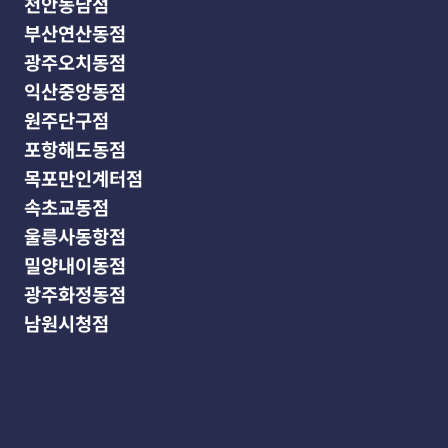
천안동남점
부산연산동점
광주오치동점
익산중앙동점
원주단구점
포항해도동점
목포만인계터점
속초교동점
울릉사동항점
밀양내이동점
광주화정동점
남원시청점