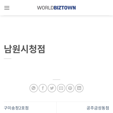
Skip
to
content
남원시청점
구미송정2호점
공주금성동점