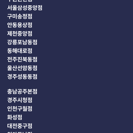
서울삼성중앙점
구미송정점
안동용상점
제천중앙점
강릉포남동점
동해대로점
전주진북동점
울산선암동점
경주성동동점
충남공주본점
경주시청점
인천구월점
화성점
대전중구점