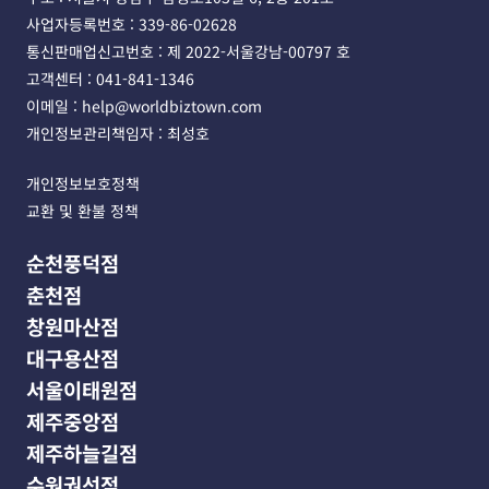
사업자등록번호 : 339-86-02628 
통신판매업신고번호 : 제 2022-서울강남-00797 호
고객센터 : 041-841-1346 
이메일 : help@worldbiztown.com 
개인정보관리책임자 : 최성호
개인정보보호정책
교환 및 환불 정책
순천풍덕점
춘천점
창원마산점
대구용산점
서울이태원점
제주중앙점
제주하늘길점
수원권선점