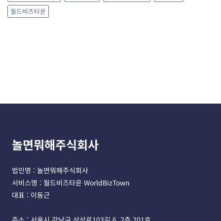
월드비즈타운
놀면뭐해주식회사
법인명 : 놀면뭐해주식회사 
서비스명 : 월드비즈타운 WorldBizTown
대표 : 이동근
주소 : 서울시 강남구 삼성로103길 6, 2층 201호 