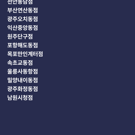
천안동남점
부산연산동점
광주오치동점
익산중앙동점
원주단구점
포항해도동점
목포만인계터점
속초교동점
울릉사동항점
밀양내이동점
광주화정동점
남원시청점