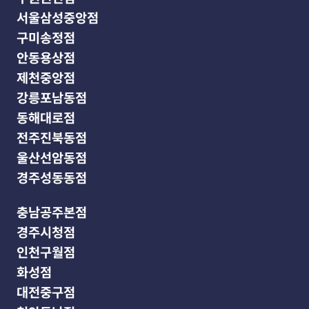
서울삼성중앙점
구미송정점
안동용상점
제천중앙점
강릉포남동점
동해대로점
전주진북동점
울산선암동점
경주성동동점
충남공주본점
경주시청점
인천구월점
화성점
대전중구점