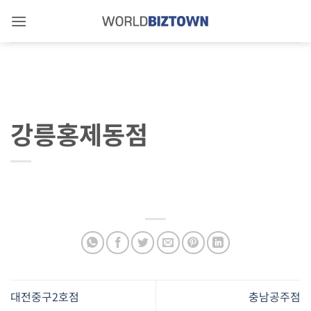
Skip
to
content
강릉홍제동점
대전중구2호점
충남공주점