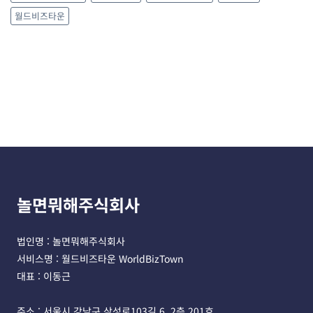
월드비즈타운
놀면뭐해주식회사
법인명 : 놀면뭐해주식회사 
서비스명 : 월드비즈타운 WorldBizTown
대표 : 이동근
주소 : 서울시 강남구 삼성로103길 6, 2층 201호 