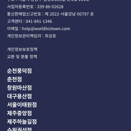
사업자등록번호 : 339-86-02628 
통신판매업신고번호 : 제 2022-서울강남-00797 호
고객센터 : 041-841-1346 
이메일 : help@worldbiztown.com 
개인정보관리책임자 : 최성호
개인정보보호정책
교환 및 환불 정책
순천풍덕점
춘천점
창원마산점
대구용산점
서울이태원점
제주중앙점
제주하늘길점
수원권선점