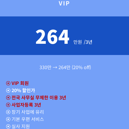
VIP
264
만원
/3년
330만 → 264만 (20% off)
☉
VIP 회원
☉
20% 할인가
☉
전국 사무실 무제한 이용 3년
☉ 사업자등록 3년
☉
장기 사업에 유리
☉
기본 우편 서비스
☉
실사 지원