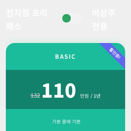
전지점 프리
비상주
패스
전용
할인중!
BASIC
110
132
만원
/ 1년
기본 중에 기본