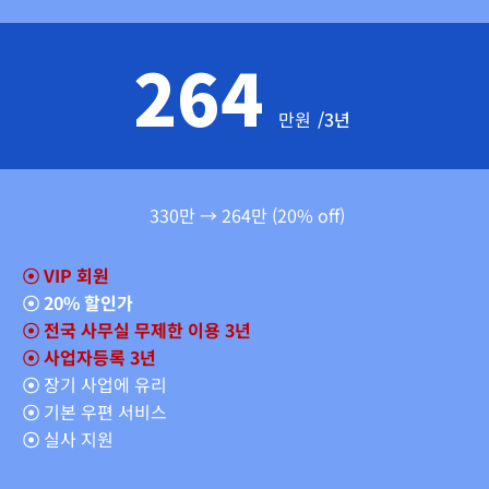
264
만원
/3년
330만 → 264만 (20% off)
☉
VIP 회원
☉
20% 할인가
☉
전국 사무실 무제한 이용 3년
☉ 사업자등록 3년
☉
장기 사업에 유리
☉
기본 우편 서비스
☉
실사 지원