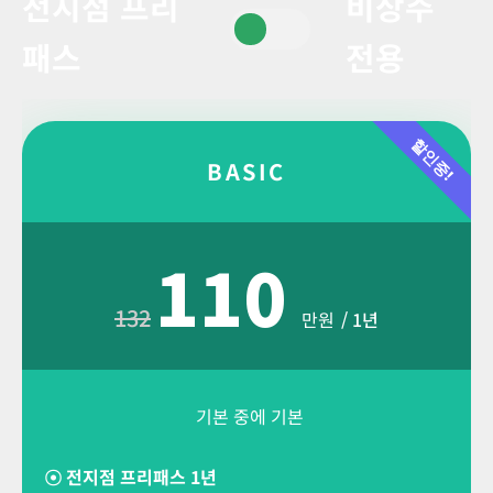
전지점 프리
비상주
패스
전용
할인중!
BASIC
110
132
만원
/ 1년
기본 중에 기본
☉
전지점 프리패스 1년