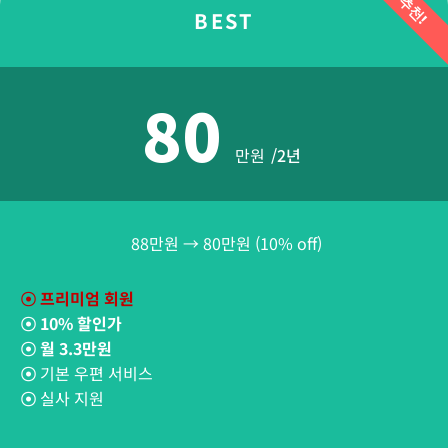
추천!
BEST
80
만원
/2년
88만원 → 80만원 (10% off)
☉
프리미엄 회원
☉
10% 할인가
☉
월 3.3만원
☉
기본 우편 서비스
☉
실사 지원