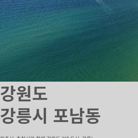
강원도
강릉시 포남동